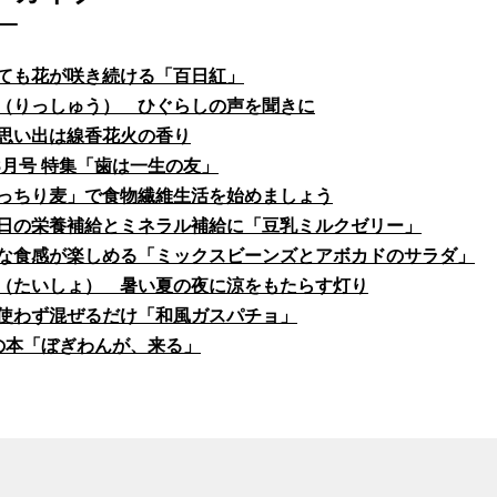
ても花が咲き続ける「百日紅」
（りっしゅう） ひぐらしの声を聞きに
思い出は線香花火の香り
fe8月号 特集「歯は一生の友」
っちり麦」で食物繊維生活を始めましょう
日の栄養補給とミネラル補給に「豆乳ミルクゼリー」
な食感が楽しめる「ミックスビーンズとアボカドのサラダ」
（たいしょ） 暑い夏の夜に涼をもたらす灯り
使わず混ぜるだけ「和風ガスパチョ」
の本「ぼぎわんが、来る」