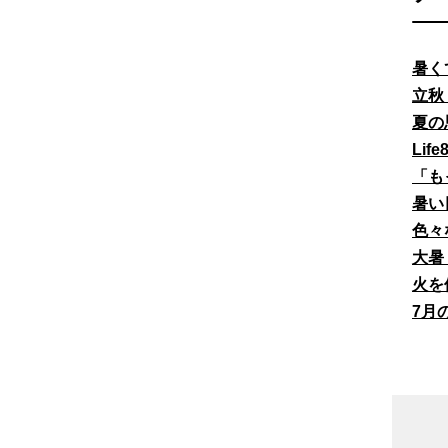
暑く
立秋
夏の
Li
「も
暑い
色々
大暑
火を
7月