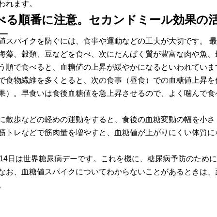
われます。
べる順番に注意。セカンドミール効果の
値スパイクを防ぐには、食事や運動などの工夫が大切です。 
海藻、穀類、豆などを食べ、次にたんぱく質が豊富な肉や魚、
う順で食べると、血糖値の上昇が緩やかになるといわれていま
で食物繊維を多くとると、次の食事（昼食）での血糖値上昇を
果）。早食いは食後血糖値を急上昇させるので、よく噛んで食
に散歩などの軽めの運動をすると、食後の血糖変動の幅を小さ
筋トレなどで筋肉量を増やすと、血糖値が上がりにくい体質に
月14日は世界糖尿病デーです。これを機に、糖尿病予防のため
なお、血糖値スパイクについてわからないことがあるときは、
。