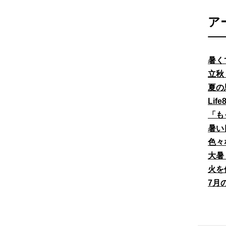
ア
暑く
立秋
夏の
Li
「も
暑い
色々
大暑
火を
7月