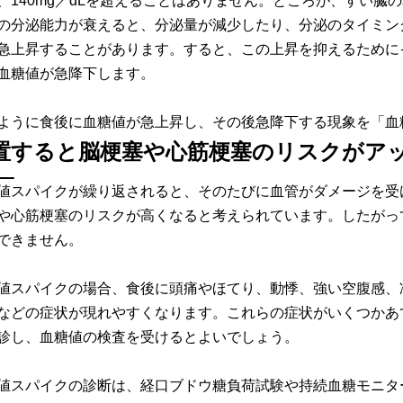
、140mg／dLを超えることはありません。ところが、すい臓
の分泌能力が衰えると、分泌量が減少したり、分泌のタイミン
急上昇することがあります。すると、この上昇を抑えるために
血糖値が急降下します。
ように食後に血糖値が急上昇し、その後急降下する現象を「血
置すると脳梗塞や心筋梗塞のリスクがア
値スパイクが繰り返されると、そのたびに血管がダメージを受
や心筋梗塞のリスクが高くなると考えられています。したがっ
できません。
値スパイクの場合、食後に頭痛やほてり、動悸、強い空腹感、
などの症状が現れやすくなります。これらの症状がいくつかあ
診し、血糖値の検査を受けるとよいでしょう。
値スパイクの診断は、経口ブドウ糖負荷試験や持続血糖モニタ