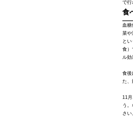
で行
食
血糖
菜や
とい
食）
ル効
食後
た、
11
う。
さい