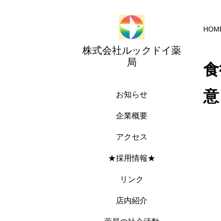
HOM
株式会社ルックドイ薬
局
食
意
お知らせ
企業概要
アクセス
★採用情報★
リンク
店内紹介