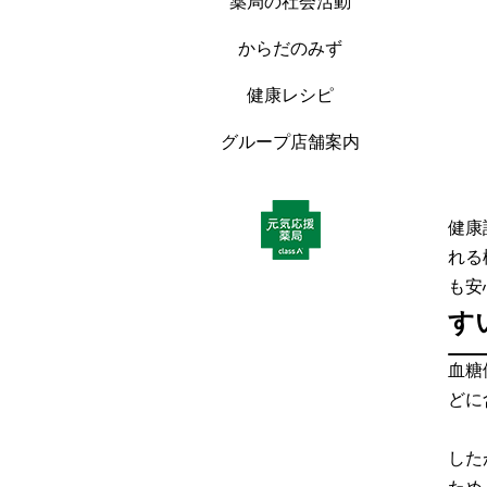
薬局の社会活動
からだのみず
健康レシピ
グループ店舗案内
健康
れる
も安
す
血糖
どに
した