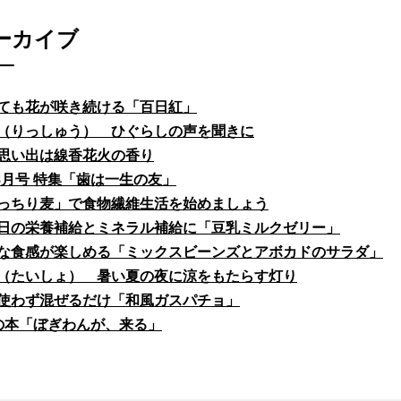
ーカイブ
ても花が咲き続ける「百日紅」
（りっしゅう） ひぐらしの声を聞きに
思い出は線香花火の香り
fe8月号 特集「歯は一生の友」
っちり麦」で食物繊維生活を始めましょう
日の栄養補給とミネラル補給に「豆乳ミルクゼリー」
な食感が楽しめる「ミックスビーンズとアボカドのサラダ」
（たいしょ） 暑い夏の夜に涼をもたらす灯り
使わず混ぜるだけ「和風ガスパチョ」
の本「ぼぎわんが、来る」