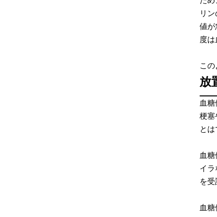
ため
リン
値が
度は
この
放
血糖
梗塞
とは
血糖
イラ
を受
血糖