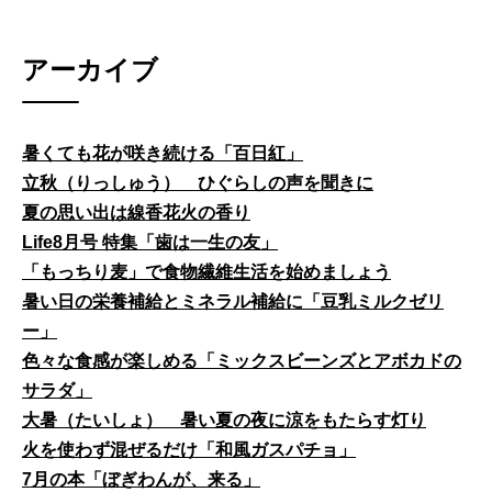
アーカイブ
暑くても花が咲き続ける「百日紅」
立秋（りっしゅう） ひぐらしの声を聞きに
夏の思い出は線香花火の香り
Life8月号 特集「歯は一生の友」
「もっちり麦」で食物繊維生活を始めましょう
暑い日の栄養補給とミネラル補給に「豆乳ミルクゼリ
ー」
色々な食感が楽しめる「ミックスビーンズとアボカドの
サラダ」
大暑（たいしょ） 暑い夏の夜に涼をもたらす灯り
火を使わず混ぜるだけ「和風ガスパチョ」
7月の本「ぼぎわんが、来る」