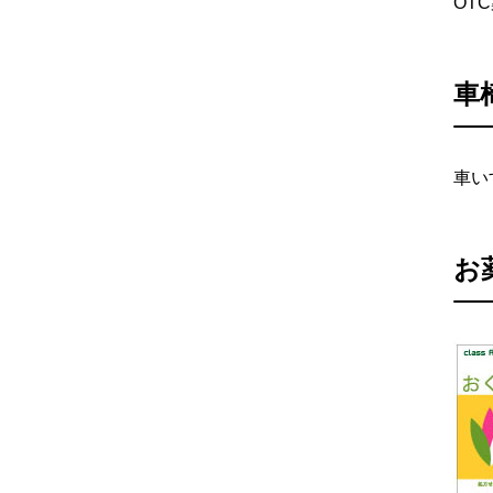
OT
車
車い
お