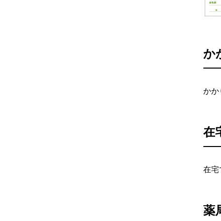
か
かか
在
在宅
薬