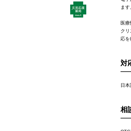
ます
医療
クリ
応を
対
日本
相