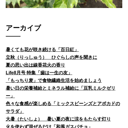
アーカイブ
暑くても花が咲き続ける「百日紅」
立秋（りっしゅう） ひぐらしの声を聞きに
夏の思い出は線香花火の香り
Life8月号 特集「歯は一生の友」
「もっちり麦」で食物繊維生活を始めましょう
暑い日の栄養補給とミネラル補給に「豆乳ミルクゼリ
ー」
色々な食感が楽しめる「ミックスビーンズとアボカドの
サラダ」
大暑（たいしょ） 暑い夏の夜に涼をもたらす灯り
火を使わず混ぜるだけ「和風ガスパチョ」