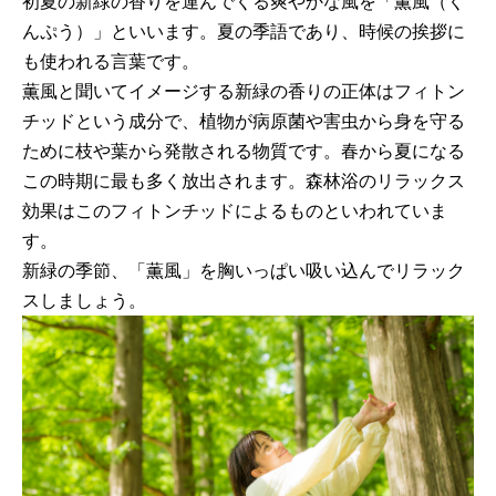
初夏の新緑の香りを運んでくる爽やかな風を「薫風（く
んぷう）」といいます。夏の季語であり、時候の挨拶に
も使われる言葉です。
薫風と聞いてイメージする新緑の香りの正体はフィトン
チッドという成分で、植物が病原菌や害虫から身を守る
ために枝や葉から発散される物質です。春から夏になる
この時期に最も多く放出されます。森林浴のリラックス
効果はこのフィトンチッドによるものといわれていま
す。
新緑の季節、「薫風」を胸いっぱい吸い込んでリラック
スしましょう。