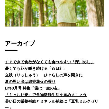
アーカイブ
すぐできて食欲がなくても食べやすい「深川めし」
暑くても花が咲き続ける「百日紅」
立秋（りっしゅう） ひぐらしの声を聞きに
夏の思い出は線香花火の香り
Life8月号 特集「歯は一生の友」
「もっちり麦」で食物繊維生活を始めましょう
暑い日の栄養補給とミネラル補給に「豆乳ミルクゼリ
ー」