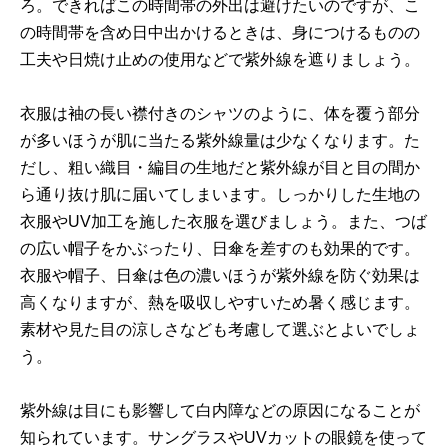
ろ。できればこの時間帯の外出は避けたいのですが、こ
の時間帯を含め日中出かけるときは、身につけるものの
工夫や日焼け止めの使用などで紫外線を遮りましょう。
衣服は袖の長い襟付きのシャツのように、体を覆う部分
が多いほうが肌に当たる紫外線量は少なくなります。た
だし、粗い織目・編目の生地だと紫外線が目と目の間か
ら通り抜け肌に届いてしまいます。しっかりした生地の
衣服やUV加工を施した衣服を選びましょう。また、つば
の広い帽子をかぶったり、日傘を差すのも効果的です。
衣服や帽子、日傘は色の濃いほうが紫外線を防ぐ効果は
高くなりますが、熱を吸収しやすいため暑く感じます。
素材や見た目の涼しさなども考慮して選ぶとよいでしょ
う。
紫外線は目にも影響して白内障などの原因になることが
知られています。サングラスやUVカットの眼鏡を使って