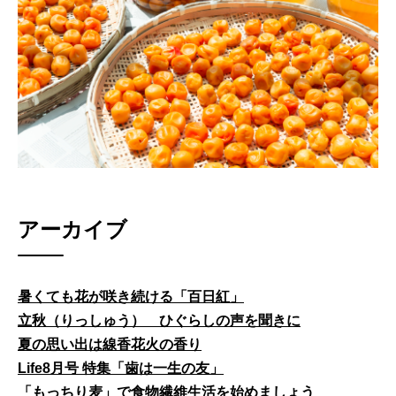
アーカイブ
暑くても花が咲き続ける「百日紅」
立秋（りっしゅう） ひぐらしの声を聞きに
夏の思い出は線香花火の香り
Life8月号 特集「歯は一生の友」
「もっちり麦」で食物繊維生活を始めましょう