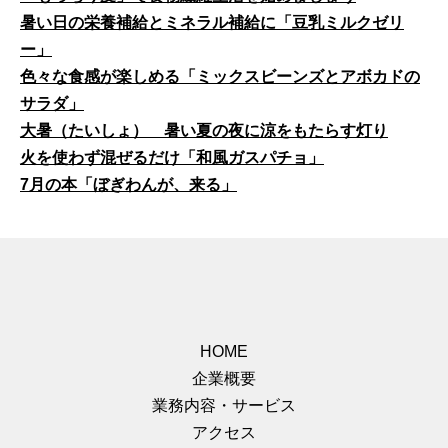
暑い日の栄養補給とミネラル補給に「豆乳ミルクゼリ
ー」
色々な食感が楽しめる「ミックスビーンズとアボカドの
サラダ」
大暑（たいしょ） 暑い夏の夜に涼をもたらす灯り
火を使わず混ぜるだけ「和風ガスパチョ」
7月の本「ぼぎわんが、来る」
HOME
企業概要
業務内容・サービス
アクセス